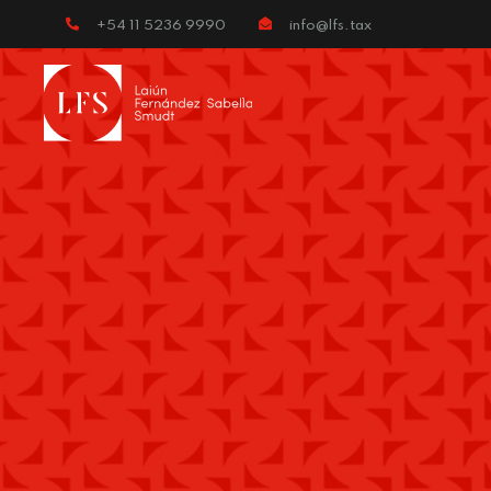
+54 11 5236 9990
info@lfs.tax