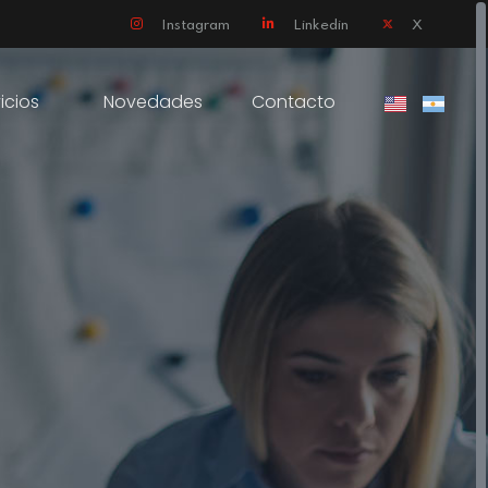
Instagram
Linkedin
X
icios
Novedades
Contacto