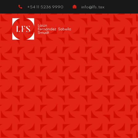
+54 11 5236 9990
info@lfs.tax