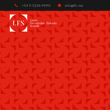
+54 11 5236 9990
info@lfs.tax