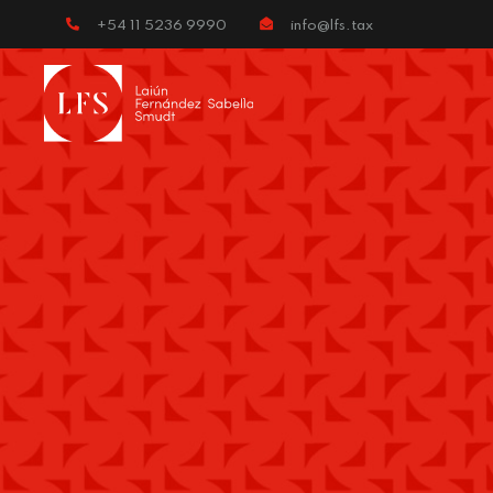
+54 11 5236 9990
info@lfs.tax