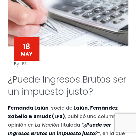
18
MAY
By LFS
¿Puede Ingresos Brutos ser
un impuesto justo?
Fernanda Laiún
, socia de
Laiún, Fernández
Sabella & Smudt (LFS)
, publicó una columna de
opinión en
La Nación
titulada
“
¿Puede ser
Ingresos Brutos un impuesto justo?
”
, en la que