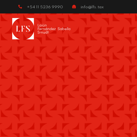
+54 11 5236 9990
info@lfs.tax