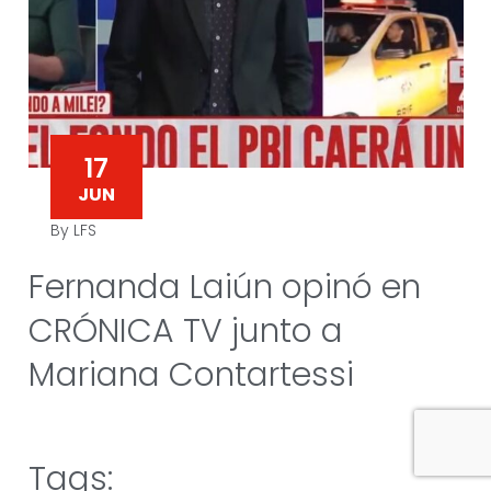
17
JUN
By LFS
Fernanda Laiún opinó en
CRÓNICA TV junto a
Mariana Contartessi
Tags: