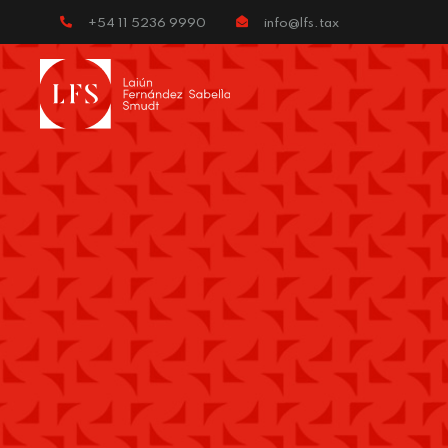
+54 11 5236 9990
info@lfs.tax