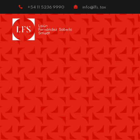
+54 11 5236 9990
info@lfs.tax