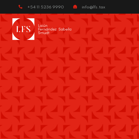
+54 11 5236 9990
info@lfs.tax