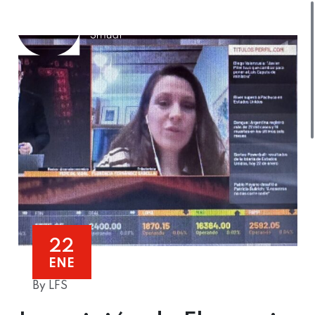
22
ENE
By LFS