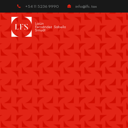
+54 11 5236 9990
info@lfs.tax